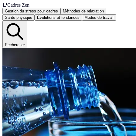
📑
Cadres Zen
Gestion du stress pour cadres
Méthodes de relaxation
Santé physique
Évolutions et tendances
Modes de travail
Rechercher