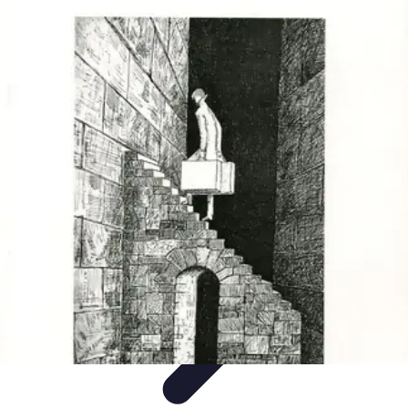
Cadres Zen
Techniques et pratiques
Méthodes de relaxation
Prévention du
stress
Aménagement et ressources
Santé mentale
Cadres Zen