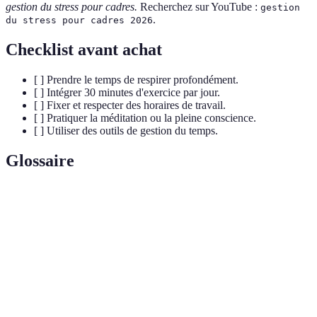
gestion du stress pour cadres.
Recherchez sur YouTube :
gestion
.
du stress pour cadres 2026
Checklist avant achat
[ ] Prendre le temps de respirer profondément.
[ ] Intégrer 30 minutes d'exercice par jour.
[ ] Fixer et respecter des horaires de travail.
[ ] Pratiquer la méditation ou la pleine conscience.
[ ] Utiliser des outils de gestion du temps.
Glossaire
Terme
Définition
Pratique de la pleine conscience pour mieux gérer
Mindfulness
le stress.
Hormones produites par le corps pour soulager la
Endorphines
douleur et améliorer l'humeur.