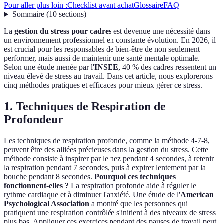
Pour aller plus loin :
Checklist avant achat
Glossaire
FAQ
Sommaire
(
10
sections
)
La
gestion du stress pour cadres
est devenue une nécessité dans
un environnement professionnel en constante évolution. En 2026, il
est crucial pour les responsables de bien-être de non seulement
performer, mais aussi de maintenir une santé mentale optimale.
Selon une étude menée par l'
INSEE
, 40 % des cadres ressentent un
niveau élevé de stress au travail. Dans cet article, nous explorerons
cinq méthodes pratiques et efficaces pour mieux gérer ce stress.
1. Techniques de Respiration de
Profondeur
Les techniques de respiration profonde, comme la méthode 4-7-8,
peuvent être des alliées précieuses dans la gestion du stress. Cette
méthode consiste à inspirer par le nez pendant 4 secondes, à retenir
la respiration pendant 7 secondes, puis à expirer lentement par la
bouche pendant 8 secondes.
Pourquoi ces techniques
fonctionnent-elles ?
La respiration profonde aide à réguler le
rythme cardiaque et à diminuer l'anxiété. Une étude de l'
American
Psychological Association
a montré que les personnes qui
pratiquent une respiration contrôlée s'initient à des niveaux de stress
plus bas. Appliquer ces exercices pendant des pauses de travail peut