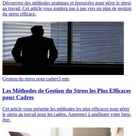
Découvrez des méthodes pratiques et éprouvées pour gérer le stress
au travail. Cet article vous guidera pas à pas vers un plan de gestion
du stress efficace.
Gestion du stress pour cadres
5
min
Les Méthodes de Gestion du Stress les Plus Efficaces
pour Cadres
Cet article vous présente les méthodes les plus efficaces pour gérer
le stress au travail pour les cadres. Apprenez à améliorer votre bien-
être.