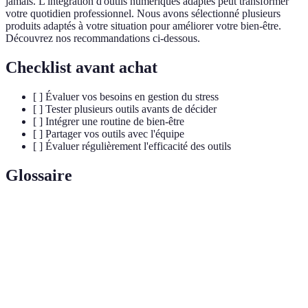
jamais. L'intégration d'outils numériques adaptés peut transformer
votre quotidien professionnel. Nous avons sélectionné plusieurs
produits adaptés à votre situation pour améliorer votre bien-être.
Découvrez nos recommandations ci-dessous.
Checklist avant achat
[ ] Évaluer vos besoins en gestion du stress
[ ] Tester plusieurs outils avants de décider
[ ] Intégrer une routine de bien-être
[ ] Partager vos outils avec l'équipe
[ ] Évaluer régulièrement l'efficacité des outils
Glossaire
Terme
Définition
Gestion du
Ensemble des méthodes pour contrôler le stress
stress
au travail.
Plateformes de
Outils en ligne qui offrent des ressources pour