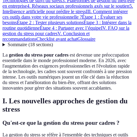
Technologies de suivi du stress
3. Plateformes de gestion du bien-être
en entreprise
4. Réseaux sociaux professionnels axés sur le soutien
5.
Intelligence artificielle pour prédire le stress
III. Comment intégrer
ces outils dans votre vie professionnelle ?
Étape 1 : Évaluer ses
besoins
Étape 2 : Tester plusieurs solutions
Étape 3 : Intégrer dans la
routine quotidienne
Étape 4 : Partager avec l’équipe
IV. FAQ sur la
gestion du stress pour cadres
V. Conclusion et
recommandations
Checklist avant achat
Glossaire
Sommaire
(
18
sections
)
La
gestion du stress pour cadres
est devenue une préoccupation
essentielle dans le monde professionnel moderne. En 2026, avec
l'augmentation des exigences professionnelles et l'évolution rapide
de la technologie, les cadres sont souvent confrontés à une pression
intense. Les outils numériques jouent un rôle clé dans la réduction
du stress et l'amélioration du bien-être, offrant des solutions
innovantes pour gérer des situations souvent accablantes.
I. Les nouvelles approches de gestion du
stress
Qu'est-ce que la gestion du stress pour cadres ?
La gestion du stress se réfère à l'ensemble des techniques et outils