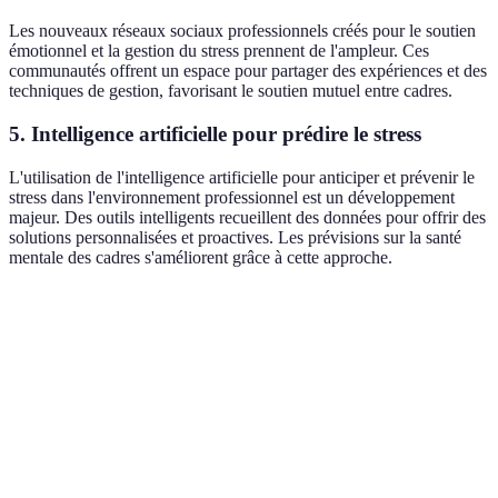
Les nouveaux réseaux sociaux professionnels créés pour le soutien
émotionnel et la gestion du stress prennent de l'ampleur. Ces
communautés offrent un espace pour partager des expériences et des
techniques de gestion, favorisant le soutien mutuel entre cadres.
5. Intelligence artificielle pour prédire le stress
L'utilisation de l'intelligence artificielle pour anticiper et prévenir le
stress dans l'environnement professionnel est un développement
majeur. Des outils intelligents recueillent des données pour offrir des
solutions personnalisées et proactives. Les prévisions sur la santé
mentale des cadres s'améliorent grâce à cette approche.
Outil
Type
Avantages
Inconvénients
Peut être
Facilité
Applications
considéré comme
Mobile
d'utilisation,
de méditation
peu efficace sans
accessible
régularité
Montres
Suivis en