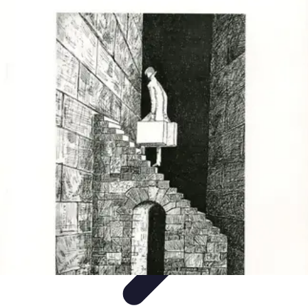
Cadres Zen
Techniques et pratiques
Méthodes de relaxation
Prévention du
stress
Aménagement et ressources
Santé mentale
Cadres Zen