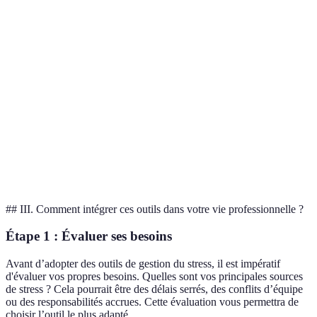
Portables
Coût initial élevé
connectées
temps réel
Plateformes
Accès à une
Peut manquer de
Web
de bien-être
communauté
personnalisation
Réseaux
Soutien
Risques de
sociaux
Web
communautaire
désinformation
professionnels
Analyse des
Complexité
IA prédictive
Logiciel
données active
d’implémentation
## III. Comment intégrer ces outils dans votre vie professionnelle ?
Étape 1 : Évaluer ses besoins
Avant d’adopter des outils de gestion du stress, il est impératif
d'évaluer vos propres besoins. Quelles sont vos principales sources
de stress ? Cela pourrait être des délais serrés, des conflits d’équipe
ou des responsabilités accrues. Cette évaluation vous permettra de
choisir l’outil le plus adapté.