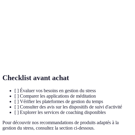
Ensemble des techniques utilisées pour
Gestion du stress
contrôler le stress.
Applications de
Outils numériques qui aident à la méditation
méditation
guidée.
Coaching
Accompagnement par un expert pour
professionnel
développement personnel.
Checklist avant achat
[ ] Évaluer vos besoins en gestion du stress
[ ] Comparer les applications de méditation
[ ] Vérifier les plateformes de gestion du temps
[ ] Consulter des avis sur les dispositifs de suivi d'activité
[ ] Explorer les services de coaching disponibles
Pour découvrir nos recommandations de produits adaptés à la
gestion du stress, consultez la section ci-dessous.