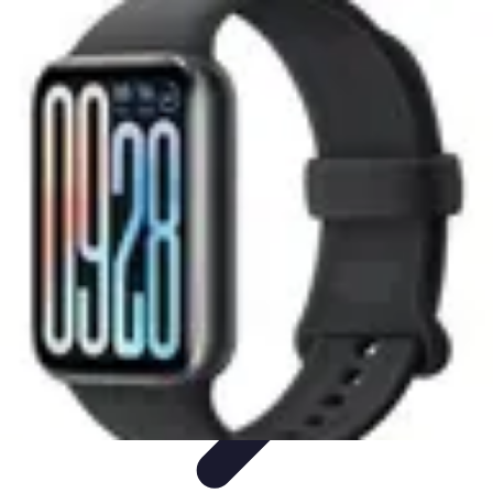
Cadres Zen
Techniques et pratiques
Méthodes de relaxation
Prévention du
stress
Aménagement et ressources
Santé mentale
Cadres Zen