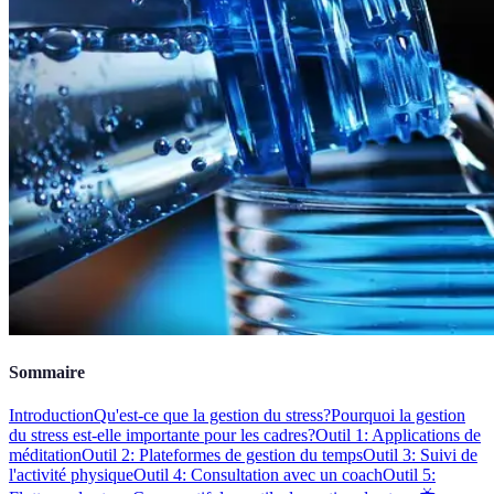
Sommaire
Introduction
Qu'est-ce que la gestion du stress?
Pourquoi la gestion
du stress est-elle importante pour les cadres?
Outil 1: Applications de
méditation
Outil 2: Plateformes de gestion du temps
Outil 3: Suivi de
l'activité physique
Outil 4: Consultation avec un coach
Outil 5: