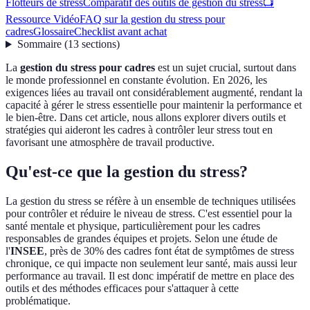
Flotteurs de stress
Comparatif des outils de gestion du stress
📺
Ressource Vidéo
FAQ sur la gestion du stress pour
cadres
Glossaire
Checklist avant achat
Sommaire
(
13
sections
)
La
gestion du stress pour cadres
est un sujet crucial, surtout dans
le monde professionnel en constante évolution. En 2026, les
exigences liées au travail ont considérablement augmenté, rendant la
capacité à gérer le stress essentielle pour maintenir la performance et
le bien-être. Dans cet article, nous allons explorer divers outils et
stratégies qui aideront les cadres à contrôler leur stress tout en
favorisant une atmosphère de travail productive.
Qu'est-ce que la gestion du stress?
La gestion du stress se réfère à un ensemble de techniques utilisées
pour contrôler et réduire le niveau de stress. C'est essentiel pour la
santé mentale et physique, particulièrement pour les cadres
responsables de grandes équipes et projets. Selon une étude de
l'
INSEE
, près de 30% des cadres font état de symptômes de stress
chronique, ce qui impacte non seulement leur santé, mais aussi leur
performance au travail. Il est donc impératif de mettre en place des
outils et des méthodes efficaces pour s'attaquer à cette
problématique.