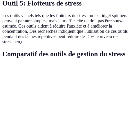
Outil 5: Flotteurs de stress
Les outils visuels tels que les flotteurs de stress ou les fidget spinners
peuvent paraître simples, mais leur efficacité ne doit pas être sous-
estimée. Ces outils aident à réduire l'anxiété et à améliorer la
concentration. Des recherches indiquent que l'utilisation de ces outils
pendant des tâches répétitives peut réduire de 15% le niveau de
stress perçu.
Comparatif des outils de gestion du stress
Outil
Efficacité
Accessibilité
Coût
Verdict
Applications
de
Élevée
Facile
Faible
Recomm
méditation
Plateformes
Très
de gestion
Facile
Variable
Essentie
élevée
du temps