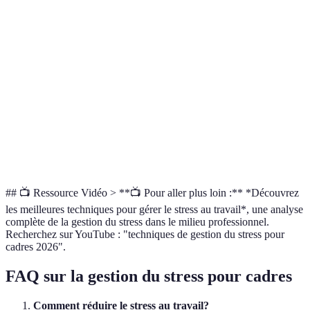
Suivi de
Médiocre à
l'activité
Élevée
Variable
Importa
facile
physique
Consultation
avec un
Haute
Variable
Élevé
Très uti
coach
Flotteurs de
Moderate
Facile
Faible
Optionn
stress
## 📺 Ressource Vidéo > **📺 Pour aller plus loin :** *Découvrez
les meilleures techniques pour gérer le stress au travail*, une analyse
complète de la gestion du stress dans le milieu professionnel.
Recherchez sur YouTube : "techniques de gestion du stress pour
cadres 2026".
FAQ sur la gestion du stress pour cadres
Comment réduire le stress au travail?