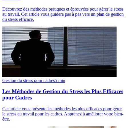
Découvrez des méthodes pratiques et éprouvées pour gérer le stress
au travail. Cet article vous guidera pas à pas vers un plan de gestion
du stress efficace.
Gestion du stress pour cadres
5
min
Les Méthodes de Gestion du Stress les Plus Efficaces
pour Cadres
Cet article vous présente les méthodes les plus efficaces pour gérer
le stress au travail pour les cadres. Apprenez à améliorer votre bien-
être.